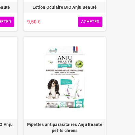
eauté
Lotion Oculaire BIO Anju Beauté
9,50 €
HETER
ACHETER
IO Anju
Pipettes antiparasitaires Anju Beauté
petits chiens