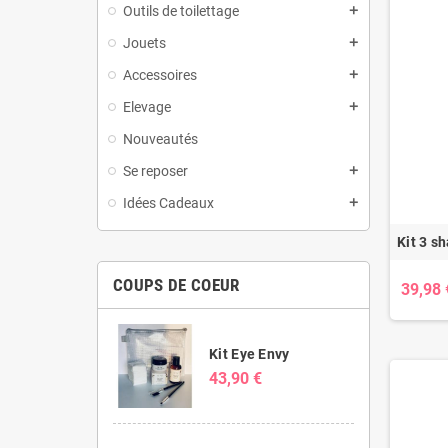
Outils de toilettage
add
Jouets
add
Accessoires
add
Elevage
add
Nouveautés
Se reposer
add
Idées Cadeaux
add
Kit 3 s
COUPS DE COEUR
39,98 
Kit Eye Envy
43,90 €