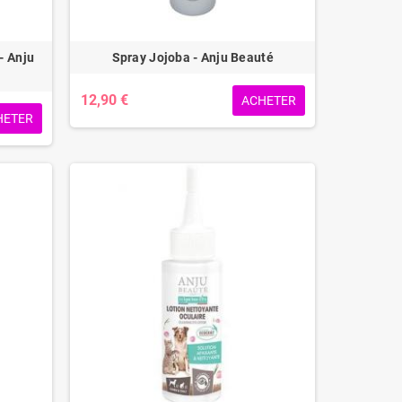
- Anju
Spray Jojoba - Anju Beauté
12,90 €
ACHETER
HETER