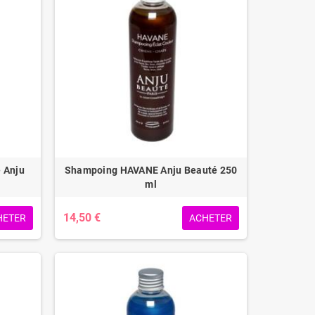
 Anju
Shampoing HAVANE Anju Beauté 250
ml
14,50 €
HETER
ACHETER