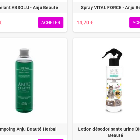
lant ABSOLU - Anju Beauté
Spray VITAL FORCE - Anju B
€
14,70 €
ACHETER
AC
mpoing Anju Beauté Herbal
Lotion désodorisante urine B
Beauté