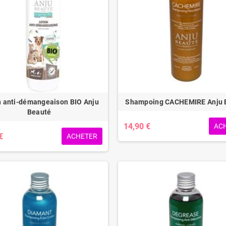
n anti-démangeaison BIO Anju
Shampoing CACHEMIRE Anju 
Beauté
14,90 €
AC
€
ACHETER