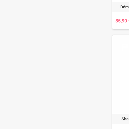
Démê
35,90 
Sha