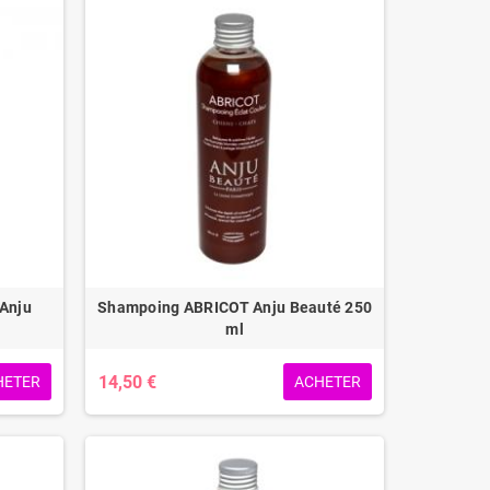
 Anju
Shampoing ABRICOT Anju Beauté 250
ml
14,50 €
HETER
ACHETER