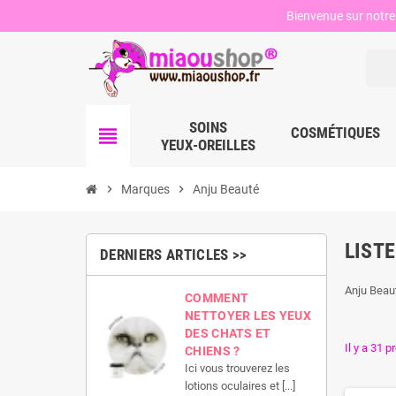
Bienvenue sur notre 
SOINS
view_headline
COSMÉTIQUES
YEUX-OREILLES
chevron_right
Marques
chevron_right
Anju Beauté
LIST
DERNIERS ARTICLES >>
Anju Beaut
COMMENT
NETTOYER LES YEUX
DES CHATS ET
Il y a 31 p
CHIENS ?
Ici vous trouverez les
lotions oculaires et [...]