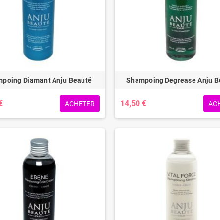
poing Diamant Anju Beauté
Shampoing Degrease Anju B
€
14,50 €
ACHETER
AC