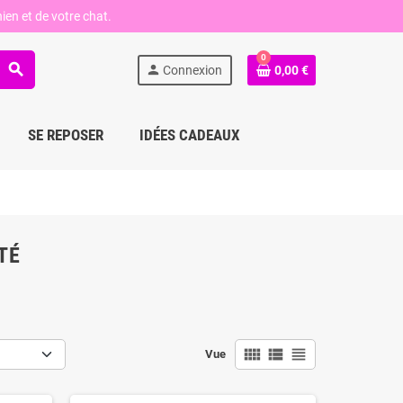
ien et de votre chat.
0
search
person
Connexion
0,00 €
SE REPOSER
IDÉES CADEAUX
TÉ
view_comfy
view_list
view_headline
Vue