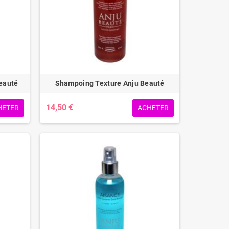
eauté
Shampoing Texture Anju Beauté
14,50 €
HETER
ACHETER