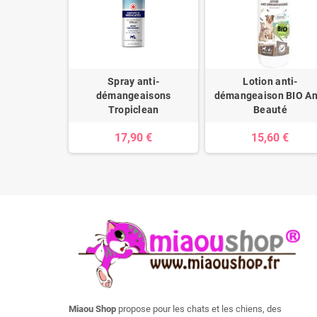
parasitaire
Spray anti-
Lotion anti-
nju Beauté
démangeaisons
démangeaison BIO An
Tropiclean
Beauté
0 €
17,90 €
15,60 €
Miaou Shop
propose pour les chats et les chiens, des