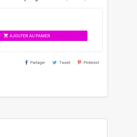
shopping_cart
AJOUTER AU PANIER
Partager
Tweet
Pinterest