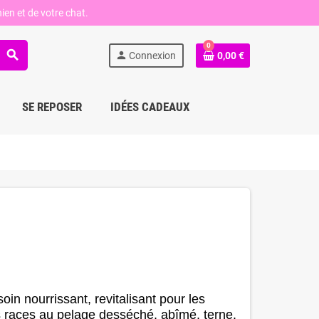
ien et de votre chat.
0
search
person
Connexion
0,00 €
SE REPOSER
IDÉES CADEAUX
soin nourrissant, revitalisant
pour les
s races au
pelage desséché, abîmé, terne.