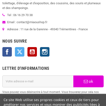
toilettage, d'élevage et d'exposition, des coussins, des souris et plumeaux
et des shampoings.
Tel : 06 16 29 70 38
Email : contact@miaoushop.fr
Adresse : 11 rue de la Garenne - 49340 Trémentines - France
NOUS SUIVRE
Facebook
Twitter
YouTube
Instagram
LETTRE D'INFORMATIONS
ok
Vous pouvez vous désinscrire à tout moment. Vous trouverez pour cela nos
informations de contact dans les conditions d'utilisation du site.
Ce site Web utilise ses propres cookies et ceux de tiers pour
améliorer nos services et vous montrer des publicités liées à