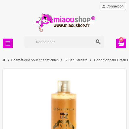
person
Connexion
0
search
view_headline
chevron_right
chevron_right
chevron_right
Cosmétique pour chat et chien
IV San Bernard
Conditionneur Green Ca