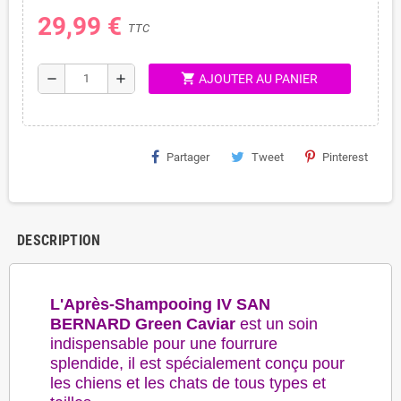
29,99 €
TTC
shopping_cart
remove
add
AJOUTER AU PANIER
Partager
Tweet
Pinterest
DESCRIPTION
L'Après-Shampooing IV SAN
BERNARD Green Caviar
est un soin
indispensable pour une fourrure
splendide, il est spécialement conçu pour
les chiens et les chats de tous types et