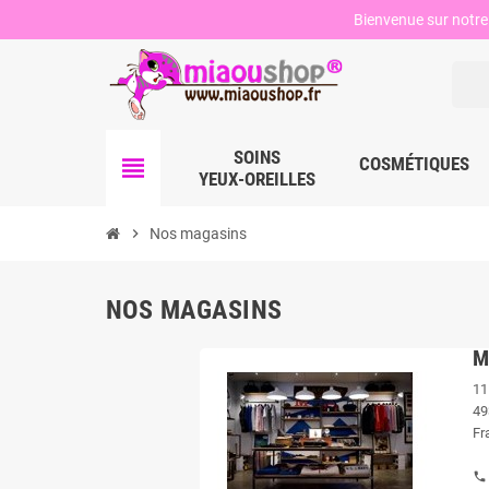
Bienvenue sur notre 
SOINS
view_headline
COSMÉTIQUES
YEUX-OREILLES
chevron_right
Nos magasins
NOS MAGASINS
M
11
49
Fr
phone