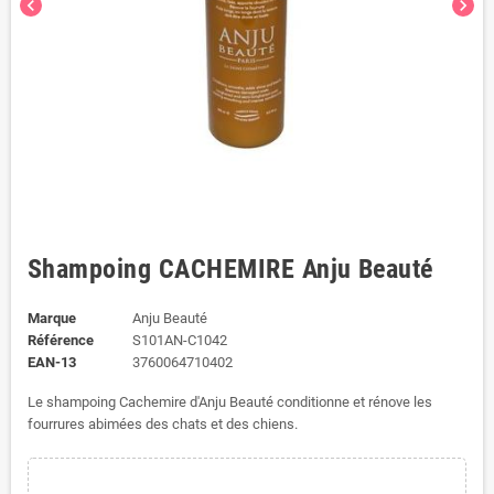
chevron_left
chevron_right
Shampoing CACHEMIRE Anju Beauté
Marque
Anju Beauté
Référence
S101AN-C1042
EAN-13
3760064710402
Le shampoing Cachemire d'Anju Beauté conditionne et rénove les
fourrures abimées des chats et des chiens.