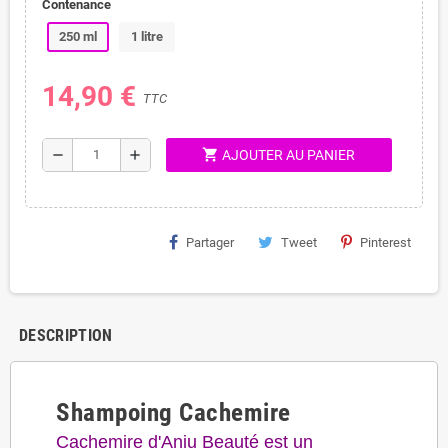
Contenance
250 ml
1 litre
14,90 €
TTC
shopping_cart
remove
add
AJOUTER AU PANIER
Partager
Tweet
Pinterest
DESCRIPTION
Shampoing Cachemire
Cachemire d'Anju Beauté est un