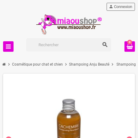
person
Connexion
0
search
view_headline
chevron_right
chevron_right
chevron_right
Cosmétique pour chat et chien
Shampoing Anju Beauté
Shampoing 