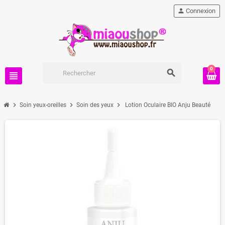
person
Connexion
0
search
view_headline
chevron_right
chevron_right
chevron_right
Soin yeux-oreilles
Soin des yeux
Lotion Oculaire BIO Anju Beauté