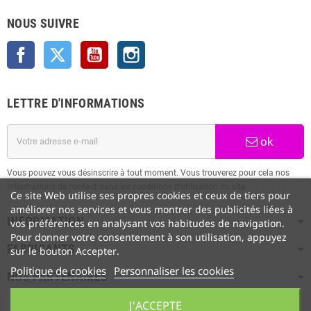
NOUS SUIVRE
Facebook
Twitter
YouTube
Instagram
LETTRE D'INFORMATIONS
ok
Vous pouvez vous désinscrire à tout moment. Vous trouverez pour cela nos
informations de contact dans les conditions d'utilisation du site.
Ce site Web utilise ses propres cookies et ceux de tiers pour
améliorer nos services et vous montrer des publicités liées à
INFORMATION
vos préférences en analysant vos habitudes de navigation.
Pour donner votre consentement à son utilisation, appuyez
FABRICANTS
sur le bouton Accepter.
Politique de cookies
Personnaliser les cookies
NOS PARTENAIRES
J'ACCEPTE