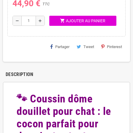
44,90 €
TTC
shopping_cart
remove
add
AJOUTER AU PANIER
Partager
Tweet
Pinterest
DESCRIPTION
🐾 Coussin dôme
douillet pour chat : le
cocon parfait pour