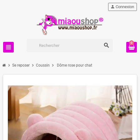
person
Connexion
0
search
view_headline
chevron_right
chevron_right
chevron_right
Se reposer
Coussin
Dôme rose pour chat