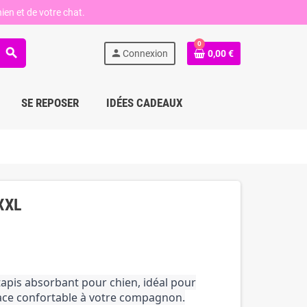
ien et de votre chat.
0
search
person
Connexion
0,00 €
SE REPOSER
IDÉES CADEAUX
XXL
apis absorbant pour chien, idéal pour
pace confortable à votre compagnon.