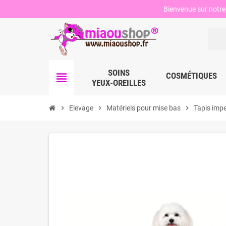
Bienvenue sur notre 
SOINS
view_headline
COSMÉTIQUES
YEUX-OREILLES
chevron_right
Elevage
chevron_right
Matériels pour mise bas
chevron_right
Tapis imp