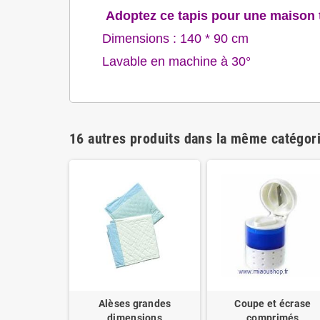
Adoptez ce tapis pour une maison to
Dimensions : 140 * 90 cm
Lavable en machine à 30°
16 autres produits dans la même catégori
l - lot de 5
Alèses grandes
Coupe et écrase
dimensions
comprimés