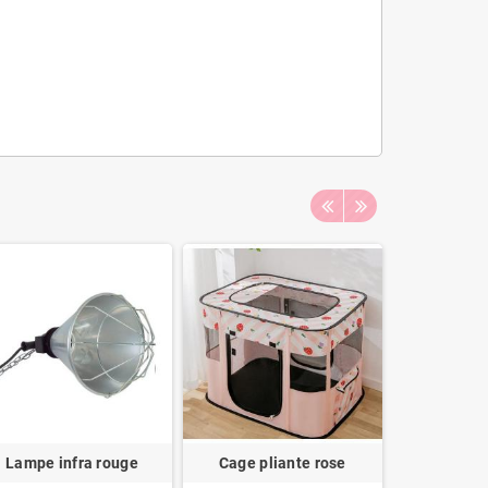
Lampe infra rouge
Cage pliante rose
Tapis Ve
mo