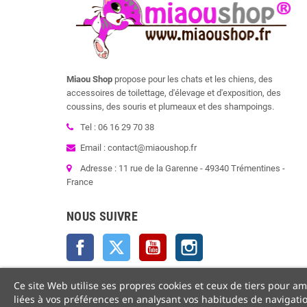
Miaou Shop
propose pour les chats et les chiens, des
accessoires de toilettage, d'élevage et d'exposition, des
coussins, des souris et plumeaux et des shampoings.
Tel : 06 16 29 70 38
Email : contact@miaoushop.fr
Adresse : 11 rue de la Garenne - 49340 Trémentines -
France
NOUS SUIVRE
Facebook
Twitter
YouTube
Instagram
Ce site Web utilise ses propres cookies et ceux de tiers pour am
liées à vos préférences en analysant vos habitudes de navigat