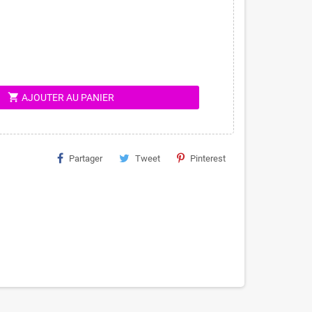
shopping_cart
AJOUTER AU PANIER
Partager
Tweet
Pinterest