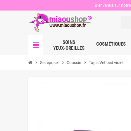
Bienvenue sur notre 
SOINS
view_headline
COSMÉTIQUES
YEUX-OREILLES
chevron_right
Se reposer
chevron_right
Coussin
chevron_right
Tapis Vet bed violet