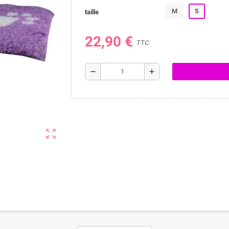
M
S
taille
22,90 €
TTC
remove
add
zoom_out_map