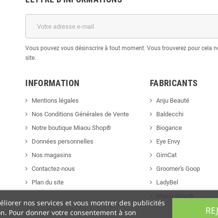
Vous pouvez vous désinscrire à tout moment. Vous trouverez pour cela no
site.
INFORMATION
FABRICANTS
Mentions légales
Anju Beauté
Nos Conditions Générales de Vente
Baldecchi
Notre boutique Miaou Shop®
Biogance
Données personnelles
Eye Envy
Nos magasins
GimCat
Contactez-nous
Groomer's Goop
Plan du site
LadyBel
Miaou Shop®
éliorer nos services et vous montrer des publicités
RE
ion. Pour donner votre consentement à son