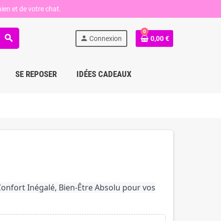
ien et de votre chat.
0
search
person
Connexion
0,00 €
SE REPOSER
IDÉES CADEAUX
Confort Inégalé, Bien-Être Absolu pour vos