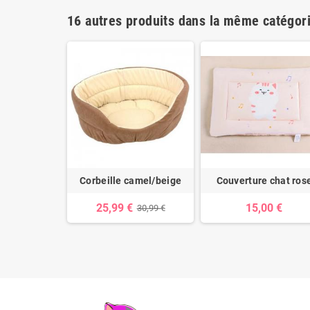
16 autres produits dans la même catégori
ours beige
Corbeille camel/beige
Couverture chat ros
0 €
25,99 €
15,00 €
30,99 €