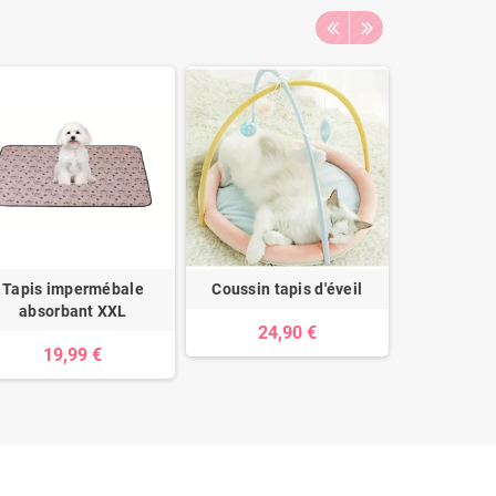
Tapis impermébale
Coussin tapis d'éveil
Tapis Ve
absorbant XXL
24,90 €
22
19,99 €