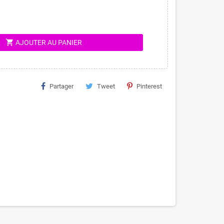
shopping_cart
AJOUTER AU PANIER
Partager
Tweet
Pinterest