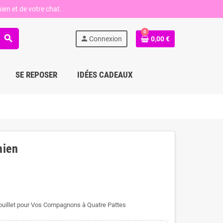
ien et de votre chat.
0
search
person
Connexion
0,00 €
SE REPOSER
IDÉES CADEAUX
hien
Douillet pour Vos Compagnons à Quatre Pattes