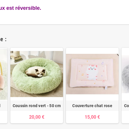
x est réversible.
e :
l
Coussin rond vert - 50 cm
Couverture chat rose
Co
20,00 €
15,00 €