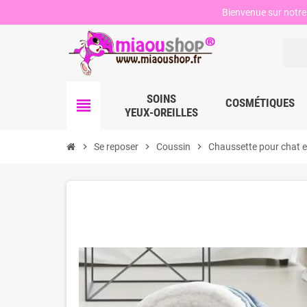
Bienvenue sur notre 
SOINS
view_headline
COSMÉTIQUES
YEUX-OREILLES
chevron_right
Se reposer
chevron_right
Coussin
chevron_right
Chaussette pour chat e