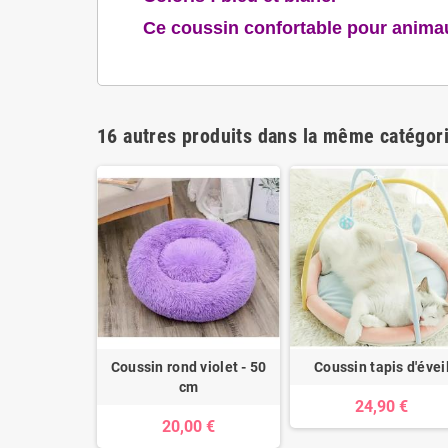
Ce coussin confortable pour animau
16 autres produits dans la même catégori
ond vert
Coussin rond violet - 50
Coussin tapis d'évei
cm
0 €
24,90 €
20,00 €