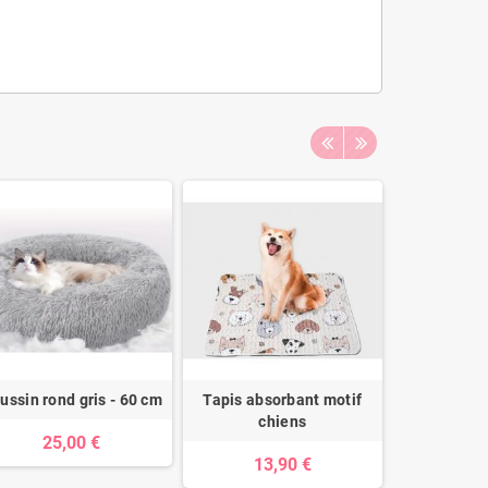
ussin rond gris - 60 cm
Tapis absorbant motif
Tipi cos
chiens
25,00 €
44
13,90 €