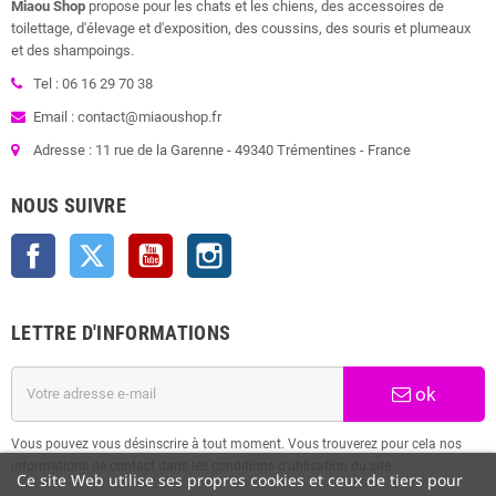
Miaou Shop
propose pour les chats et les chiens, des accessoires de
toilettage, d'élevage et d'exposition, des coussins, des souris et plumeaux
et des shampoings.
Tel : 06 16 29 70 38
Email : contact@miaoushop.fr
Adresse : 11 rue de la Garenne - 49340 Trémentines - France
NOUS SUIVRE
Facebook
Twitter
YouTube
Instagram
LETTRE D'INFORMATIONS
ok
Vous pouvez vous désinscrire à tout moment. Vous trouverez pour cela nos
informations de contact dans les conditions d'utilisation du site.
Ce site Web utilise ses propres cookies et ceux de tiers pour