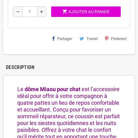
shopping_cart
remove
add
AJOUTER AU PANIER
Partager
Tweet
Pinterest
DESCRIPTION
Le
dôme Miaou pour chat
est l’accessoire
idéal pour offrir à votre compagnon à
quatre pattes un lieu de repos confortable
et accueillant. Conçu pour favoriser un
sommeil réparateur, ce coussin est parfait
pour les siestes quotidiennes et les nuits
paisibles. Offrez à votre chat le confort
qu'il mérite tout en apportant une touche