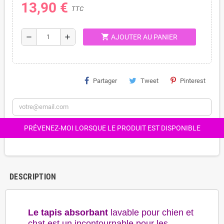
13,90 €
TTC
shopping_cart
remove
add
AJOUTER AU PANIER
Partager
Tweet
Pinterest
PRÉVENEZ-MOI LORSQUE LE PRODUIT EST DISPONIBLE
DESCRIPTION
Le tapis absorbant
lavable pour chien et
chat est un incontournable pour les