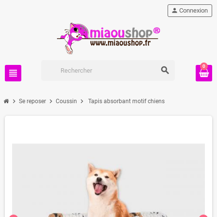
person
Connexion
0
search
view_headline
chevron_right
chevron_right
chevron_right
Se reposer
Coussin
Tapis absorbant motif chiens