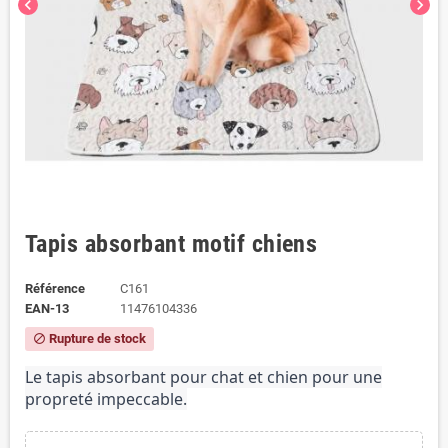
chevron_left
chevron_right
Tapis absorbant motif chiens
Référence
C161
EAN-13
11476104336
Rupture de stock
block
Le tapis absorbant pour chat et chien pour une
propreté impeccable.