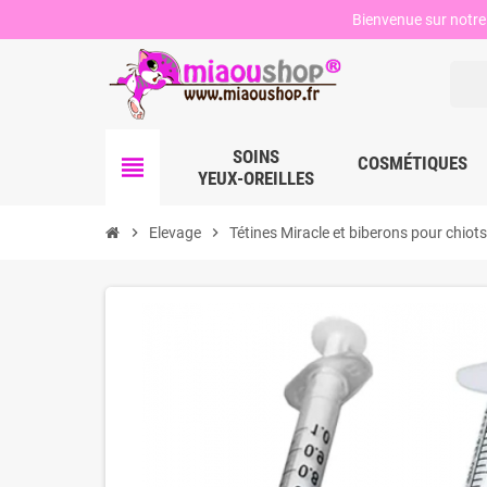
Bienvenue sur notre 
SOINS
view_headline
COSMÉTIQUES
YEUX-OREILLES
chevron_right
Elevage
chevron_right
Tétines Miracle et biberons pour chiot