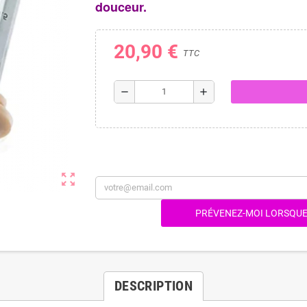
douceur.
20,90 €
TTC
remove
add
zoom_out_map
PRÉVENEZ-MOI LORSQUE 
DESCRIPTION