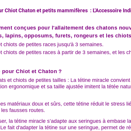
our Chiot Chaton et petits mammifères : L'Accessoire In
lement conçues pour
l'allaitement des chatons no
s, lapins, opposums, furets, rongeurs et les chiots
 et chiots de petites races jusqu'à 3 semaines.
 et chiots de petites races à partir de 3 semaines, et les 
e pour Chiot et Chaton ?
ts et chiots de petites tailles
: La tétine miracle convien
on ergonomique et sa taille ajustée imitent la tétée nature
es matériaux doux et sûrs, cette tétine réduit le stress l
i les fausses routes.
liser, la tétine miracle s’adapte aux seringues à embase l
ait d'adapter la tétine sur une seringue, permet de régul