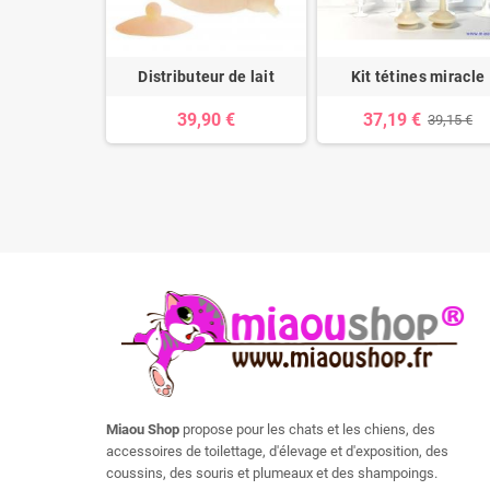
0 ml pour
Distributeur de lait
Kit tétines miracle
Miracle
39,90 €
37,19 €
39,15 €
0 €
Miaou Shop
propose pour les chats et les chiens, des
accessoires de toilettage, d'élevage et d'exposition, des
coussins, des souris et plumeaux et des shampoings.