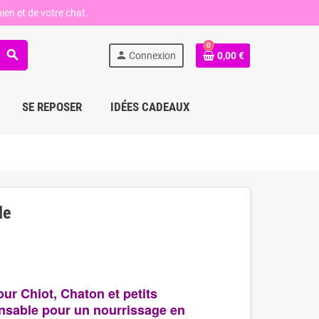
ien et de votre chat.
0
search
person
Connexion
0,00 €
SE REPOSER
IDÉES CADEAUX
le
our Chiot, Chaton et petits
nsable pour un nourrissage en