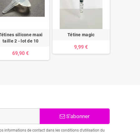
Tétines silicone maxi
Tétine magic
Seringues
taille 2 - lot de 10
tétine Mira
9,99 €
69,90 €
39
S’abonner
s informations de contact dans les conditions d'utilisation du