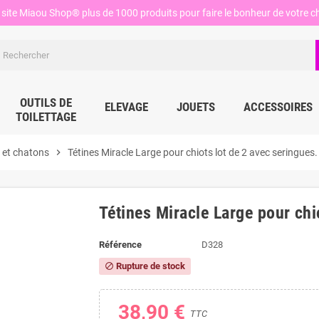
site Miaou Shop® plus de 1000 produits pour faire le bonheur de votre ch
OUTILS DE
ELEVAGE
JOUETS
ACCESSOIRES
TOILETTAGE
s et chatons
chevron_right
Tétines Miracle Large pour chiots lot de 2 avec seringues.
Tétines Miracle Large pour chi
Référence
D328
Rupture de stock
block
38,90 €
TTC