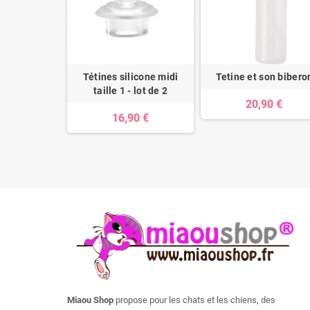
mise bas et
Tétines silicone midi
Tetine et son bibero
 chiots
taille 1 - lot de 2
20,90 €
90 €
16,90 €
Miaou Shop
propose pour les chats et les chiens, des