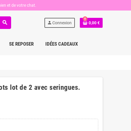
ien et de votre chat.
0
search
person
Connexion
0,00 €
SE REPOSER
IDÉES CADEAUX
ots lot de 2 avec seringues.