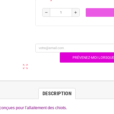
remove
add
PRÉVENEZ-MOI LORSQUE 
zoom_out_map
DESCRIPTION
conçues pour l'allaitement des chiots.