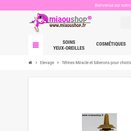
Bienvenue sur notre 
SOINS
view_headline
COSMÉTIQUES
YEUX-OREILLES
chevron_right
Elevage
chevron_right
Tétines Miracle et biberons pour chiot