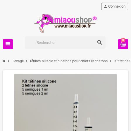
person
Connexion
0
search
view_headline
chevron_right
chevron_right
chevron_right
Elevage
Tétines Miracle et biberons pour chiots et chatons
Kit tétines