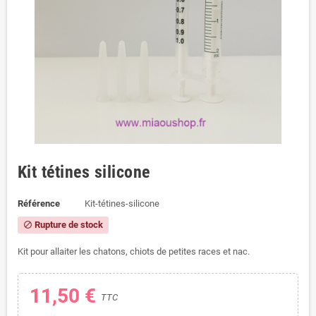
Kit tétines silicone
Référence
Kit-tétines-silicone
Rupture de stock
block
Kit pour allaiter les chatons, chiots de petites races et nac.
11,50 €
TTC