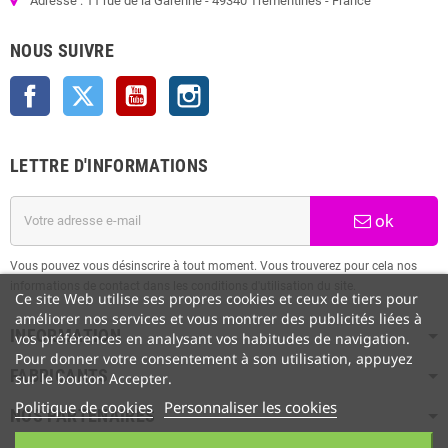
Adresse : 11 rue de la Garenne - 49340 Trémentines - France
NOUS SUIVRE
Facebook
Twitter
YouTube
Instagram
LETTRE D'INFORMATIONS
ok
Vous pouvez vous désinscrire à tout moment. Vous trouverez pour cela nos
informations de contact dans les conditions d'utilisation du site.
Ce site Web utilise ses propres cookies et ceux de tiers pour
améliorer nos services et vous montrer des publicités liées à
INFORMATION
vos préférences en analysant vos habitudes de navigation.
Pour donner votre consentement à son utilisation, appuyez
FABRICANTS
sur le bouton Accepter.
Politique de cookies
Personnaliser les cookies
NOS PARTENAIRES