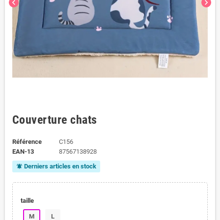
chevron_left
chevron_right
Couverture chats
Référence
C156
EAN-13
87567138928
Derniers articles en stock
notifications_active
taille
M
L