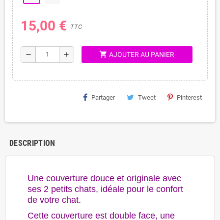
15,00 €
TTC
shopping_cart
remove
add
AJOUTER AU PANIER
Partager
Tweet
Pinterest
DESCRIPTION
Une couverture douce et originale avec
ses 2 petits chats, idéale pour le confort
de votre chat.
Cette couverture est double face, une