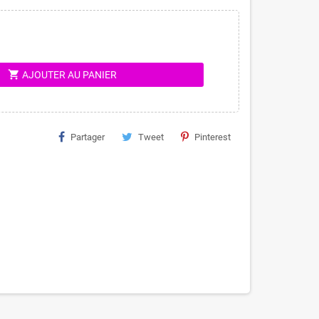
shopping_cart
AJOUTER AU PANIER
Partager
Tweet
Pinterest