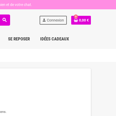
ien et de votre chat.
0
search
person
Connexion
0,00 €
SE REPOSER
IDÉES CADEAUX
iens.