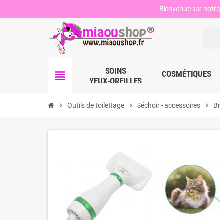
Bienvenue sur notre 
SOINS
view_headline
COSMÉTIQUES
YEUX-OREILLES
chevron_right
Outils de toilettage
chevron_right
Séchoir - accessoires
chevron_right
Br