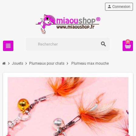
person
Connexion
0
search
view_headline
chevron_right
chevron_right
chevron_right
Jouets
Plumeaux pour chats
Plumeau max mouche