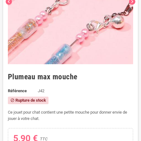
chevron_left
chevron_right
Plumeau max mouche
Référence
J42
Rupture de stock
block
Ce jouet pour chat contient une petite mouche pour donner envie de
jouer à votre chat.
5,90 €
TTC