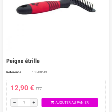
Peigne étrille
Référence
T133-b0613
12,90 €
TTC
shopping_cart
remove
add
AJOUTER AU PANIER