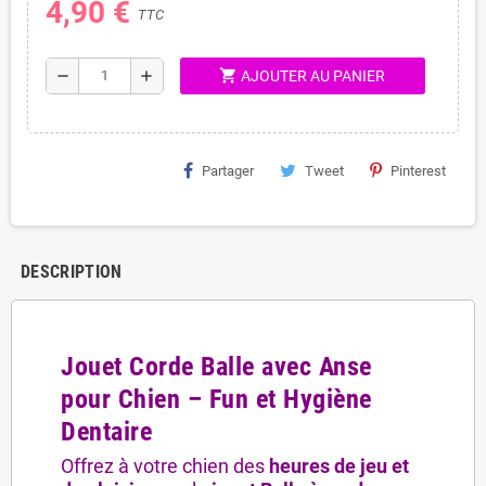
4,90 €
TTC
shopping_cart
remove
add
AJOUTER AU PANIER
Partager
Tweet
Pinterest
DESCRIPTION
Jouet Corde Balle avec Anse
pour Chien – Fun et Hygiène
Dentaire
Offrez à votre chien des
heures de jeu et