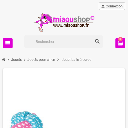
person
Connexion
0
search
view_headline
chevron_right
chevron_right
chevron_right
Jouets
Jouets pour chien
Jouet balle à corde