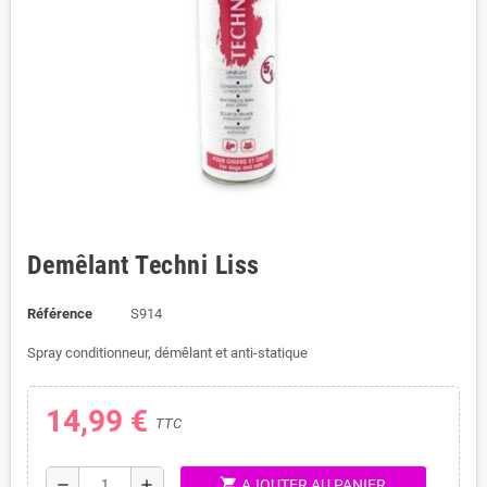
Demêlant Techni Liss
Référence
S914
Spray conditionneur, démêlant et anti-statique
14,99 €
TTC
shopping_cart
remove
add
AJOUTER AU PANIER