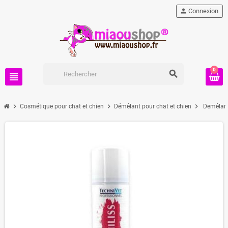
person
Connexion
0
search
view_headline
chevron_right
chevron_right
chevron_right
Cosmétique pour chat et chien
Démêlant pour chat et chien
Demêlant