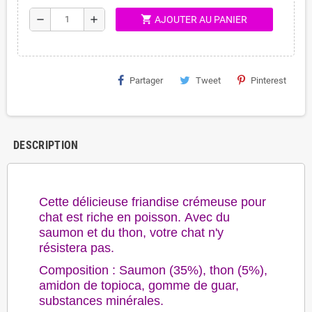
shopping_cart
remove
add
AJOUTER AU PANIER
Partager
Tweet
Pinterest
DESCRIPTION
Cette délicieuse friandise crémeuse pour
chat est riche en poisson. Avec du
saumon et du thon, votre chat n'y
résistera pas.
Composition : Saumon (35%), thon (5%),
amidon de topioca, gomme de guar,
substances minérales.