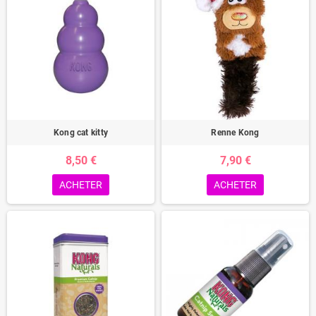
Kong cat kitty
Renne Kong
8,50 €
7,90 €
ACHETER
ACHETER