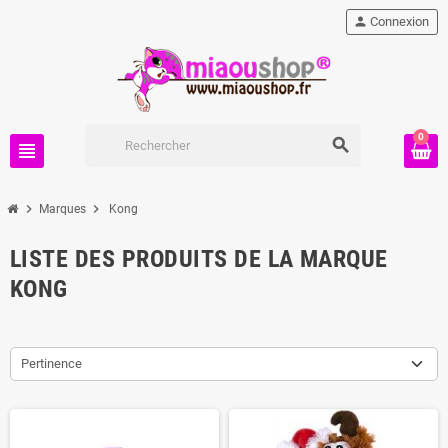
person
Connexion
0
search
view_headline
chevron_right
chevron_right
Marques
Kong
LISTE DES PRODUITS DE LA MARQUE
KONG
Pertinence