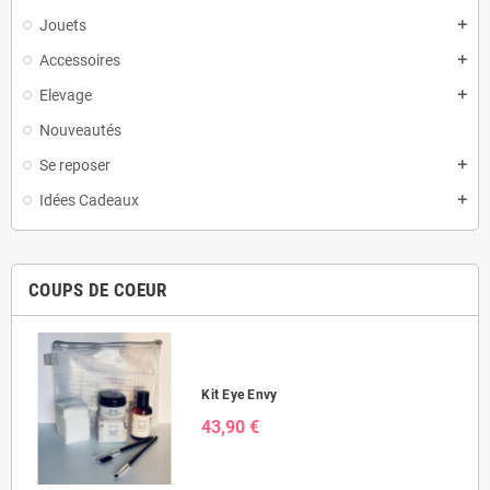
Jouets
add
Accessoires
add
Elevage
add
Nouveautés
Se reposer
add
Idées Cadeaux
add
COUPS DE COEUR
Kit Eye Envy
43,90 €