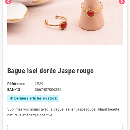
chevron_left
chevron_right
Bague Isel dorée Jaspe rouge
Référence
LP39
EAN-13
3667407006225
Derniers articles en stock
notifications_active
Sublimez vos mains avec la bague Isel en jaspe rouge, alliant beauté
naturelle et énergie positive.