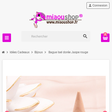
person
Connexion
0
search
view_headline
chevron_right
chevron_right
chevron_right
Idées Cadeaux
Bijoux
Bague Isel dorée Jaspe rouge