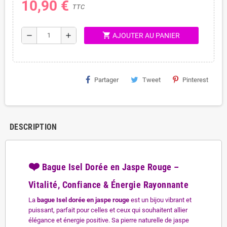
10,90 €
TTC
shopping_cart
remove
add
AJOUTER AU PANIER
Partager
Tweet
Pinterest
DESCRIPTION
❤️
Bague Isel Dorée en Jaspe Rouge –
Vitalité, Confiance & Énergie Rayonnante
La
bague Isel dorée en jaspe rouge
est un bijou vibrant et
puissant, parfait pour celles et ceux qui souhaitent allier
élégance et énergie positive. Sa pierre naturelle de jaspe