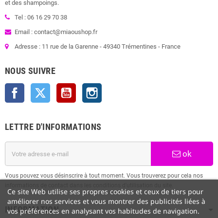
et des shampoings.
Tel : 06 16 29 70 38
Email : contact@miaoushop.fr
Adresse : 11 rue de la Garenne - 49340 Trémentines - France
NOUS SUIVRE
Facebook
Twitter
YouTube
Instagram
LETTRE D'INFORMATIONS
ok
Vous pouvez vous désinscrire à tout moment. Vous trouverez pour cela nos
informations de contact dans les conditions d'utilisation du site.
Ce site Web utilise ses propres cookies et ceux de tiers pour
améliorer nos services et vous montrer des publicités liées à
INFORMATION
vos préférences en analysant vos habitudes de navigation.