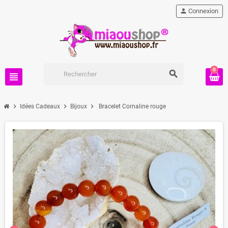
person
Connexion
0
search
view_headline
chevron_right
chevron_right
chevron_right
Idées Cadeaux
Bijoux
Bracelet Cornaline rouge