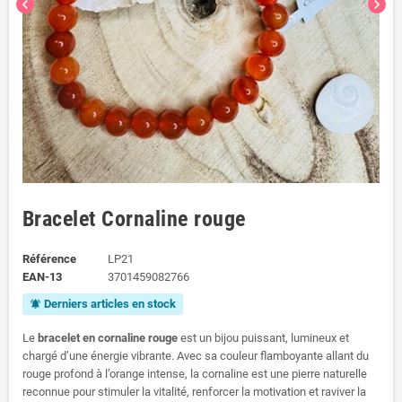
chevron_left
chevron_right
Bracelet Cornaline rouge
Référence
LP21
EAN-13
3701459082766
Derniers articles en stock
notifications_active
Le
bracelet en cornaline rouge
est un bijou puissant, lumineux et
chargé d’une énergie vibrante. Avec sa couleur flamboyante allant du
rouge profond à l’orange intense, la cornaline est une pierre naturelle
reconnue pour stimuler la vitalité, renforcer la motivation et raviver la