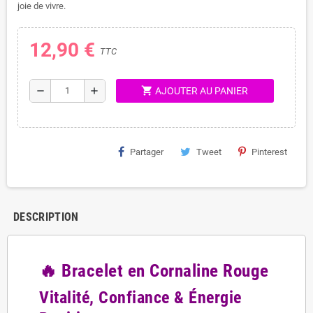
joie de vivre.
12,90 €
TTC
shopping_cart
remove
add
AJOUTER AU PANIER
Partager
Tweet
Pinterest
DESCRIPTION
🔥 Bracelet en Cornaline Rouge
Vitalité, Confiance & Énergie